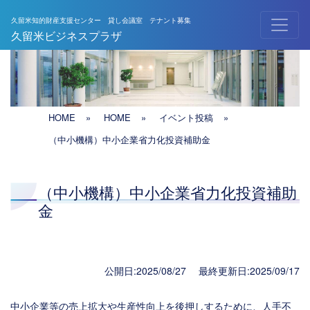
久留米知的財産支援センター 貸し会議室 テナント募集
メインナビゲーション
久留米ビジネスプラザ
HOME
»
HOME
»
イベント投稿
»
（中小機構）中小企業省力化投資補助金
（中小機構）中小企業省力化投資補助
金
公開日:2025/08/27 最終更新日:2025/09/17
中小企業等の売上拡大や生産性向上を後押しするために、人手不