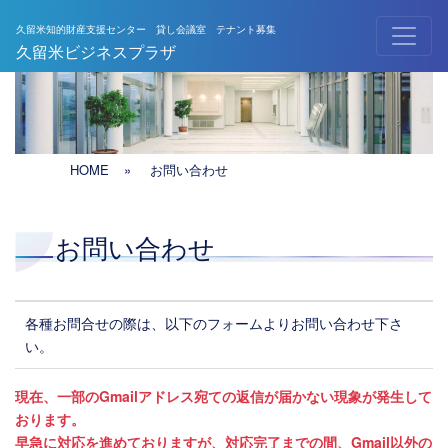
久留米知的財産支援センター 貸し会議室 テナント募集
メインナビゲーション
久留米ビジネスプラザ
HOME
»
お問い合わせ
お問い合わせ
各種お問合せの際は、以下のフォームよりお問い合わせ下さ
い。
現在、一部のGmailアドレス宛ての返信が届かない現象が発生して
おります。
早急に対応を進めておりますが、対応完了までの間、Gmail以外の