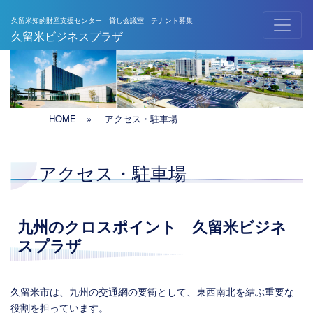
久留米知的財産支援センター 貸し会議室 テナント募集
メインナビゲーション
久留米ビジネスプラザ
HOME
»
アクセス・駐車場
アクセス・駐車場
九州のクロスポイント 久留米ビジネ
スプラザ
久留米市は、九州の交通網の要衝として、東西南北を結ぶ重要な
役割を担っています。