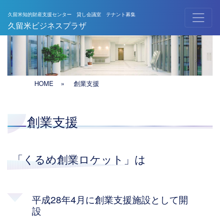
久留米知的財産支援センター 貸し会議室 テナント募集
メインナビゲーション
久留米ビジネスプラザ
HOME
»
創業支援
創業支援
「くるめ創業ロケット」は
平成28年4月に創業支援施設として開
設