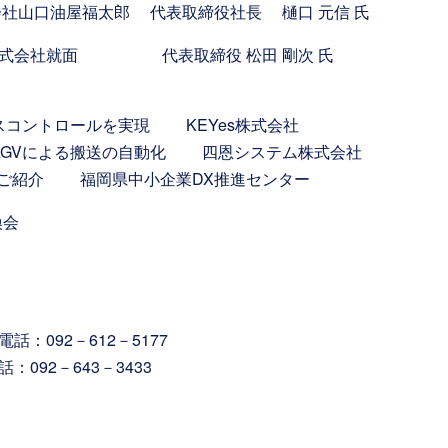
山口油屋福太郎 代表取締役社長 樋口 元信 氏
 株式会社就面 代表取締役 松田 剛次 氏
スコントロールを実現 KEYes株式会社
AGVによる搬送の自動化 四恩システム株式会社
のご紹介 福岡県中小企業DX推進センター
換会
：092－612－5177
092－643－3433