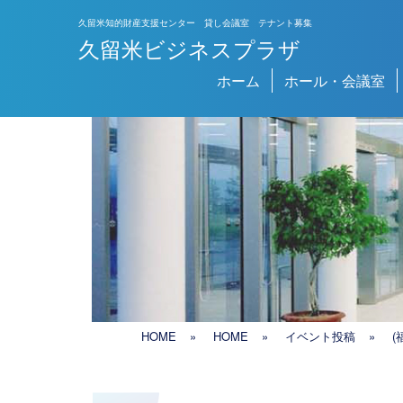
久留米知的財産支援センター 貸し会議室 テナント募集
久留米ビジネスプラザ
メインナビゲーション
ホーム
ホール・会議室
HOME
»
HOME
»
イベント投稿
»
(