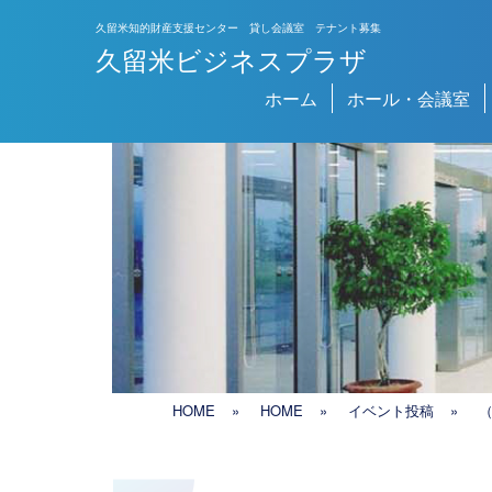
久留米知的財産支援センター 貸し会議室 テナント募集
久留米ビジネスプラザ
メインナビゲーション
ホーム
ホール・会議室
HOME
»
HOME
»
イベント投稿
»