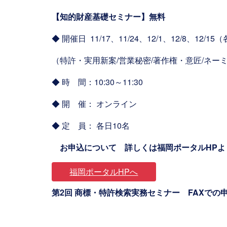
【知的財産基礎セミナー】無料
◆ 開催日 11/17、11/24、12/1、12/8、12/
（特許・実用新案/営業秘密/著作権・意匠/ネー
◆ 時 間：10:30～11:30
◆ 開 催： オンライン
◆ 定 員： 各日10名
お申込について 詳しくは福岡ポータルHP
福岡ポータルHPへ
第2回 商標・特許検索実務セミナー FAXで