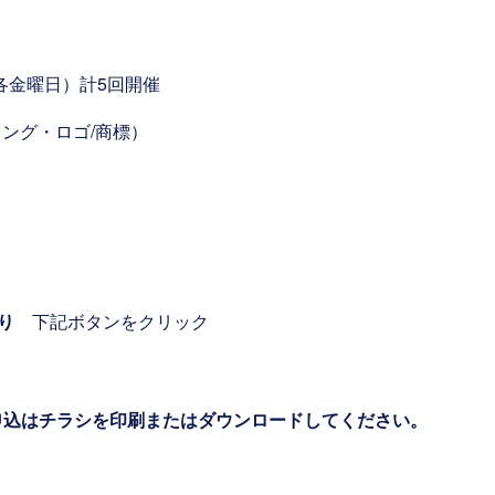
15（各金曜日）計5回開催
ミング・ロゴ/商標）
より
下記ボタンをクリック
の申込はチラシを印刷またはダウンロードしてください。