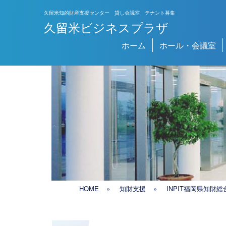
久留米知的財産支援センター 貸し会議室 テナント募集
久留米ビジネスプラザ
メインナビゲーション
ホーム
ホール・会議室
HOME
»
知財支援
»
INPIT福岡県知