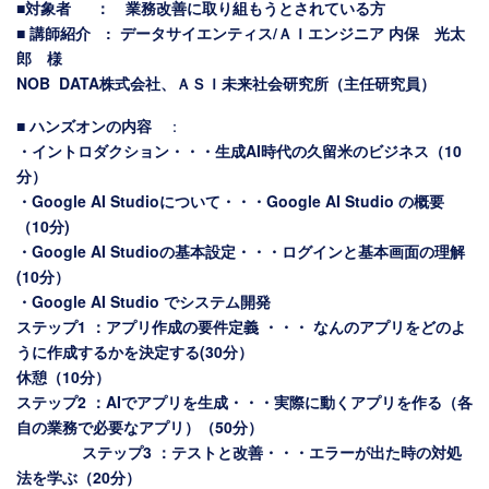
■対象者 ： 業務改善に取り組もうとされている方
■ 講師紹介
:
データサイエンティス/ＡＩエンジニア
内保 光太
郎 様
NOB DATA株式会社、ＡＳＩ未来社会研究所（主任研究員）
■ ハンズオンの内容
：
・イントロダクション・・・生成AI時代の久留米のビジネス（10
分）
・Google AI Studioについて・・・Google AI Studio の概要
（10分)
・Google AI Studioの基本設定・・・ログインと基本画面の理解
(10分）
・Google AI Studio でシステム開発
ステップ1 ：アプリ作成の要件定義 ・・・ なんのアプリをどのよ
うに作成するかを決定する(30分）
休憩（10分）
ステップ2 ：AIでアプリを生成・・・実際に動くアプリを作る（各
自の業務で必要なアプリ）（50分）
ステップ3 ：テストと改善・・・エラーが出た時の対処
法を学ぶ（20分）