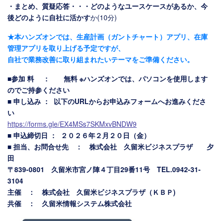
・まとめ、質疑応答・・・どのようなユースケースがあるか、今
後どのように自社に活かす
か(10分)
★本ハンズオンでは、生産計画（ガントチャート）アプリ、在庫
管理アプリを取り上げる予定ですが、
自社で業務改善に取り組まれたいテーマをご準備ください。
■参加 料 ： 無料 ※ハンズオンでは、パソコンを使用します
のでご持参ください
■ 申し込み ： 以下のURLからお申込みフォームへお進みくださ
い
https://forms.gle/EX4MSs7SKMxvBNDW9
■ 申込締切日 ： ２０２６年２月２０日（金）
■ 担当、お問合せ先 ： 株式会社 久留米ビジネスプラザ 夕
田
〒839-0801 久留米市宮ノ陣４丁目29番11号 TEL.0942-31-
3104
主催 ： 株式会社 久留米ビジネスプラザ（ＫＢＰ)
共催 ： 久留米情報システム株式会社