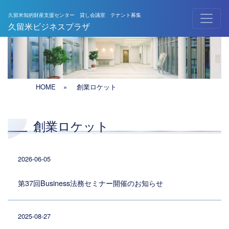
久留米知的財産支援センター 貸し会議室 テナント募集
メインナビゲーション
久留米ビジネスプラザ
HOME
»
創業ロケット
創業ロケット
2026-06-05
第37回Business法務セミナー開催のお知らせ
2025-08-27